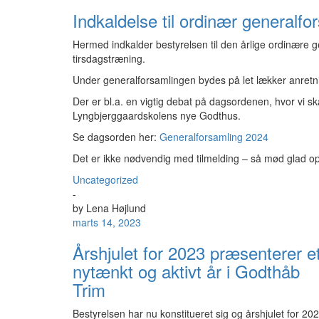
Indkaldelse til ordinær generalfo
Hermed indkalder bestyrelsen til den årlige ordinære g
tirsdagstræning.
Under generalforsamlingen bydes på let lækker anretni
Der er bl.a. en vigtig debat på dagsordenen, hvor vi 
Lyngbjerggaardskolens nye Godthus.
Se dagsorden her:
Generalforsamling 2024
Det er ikke nødvendig med tilmelding – så mød glad op
Uncategorized
-
by
Lena Højlund
marts 14, 2023
Årshjulet for 2023 præsenterer e
nytænkt og aktivt år i Godthåb
Trim
Bestyrelsen har nu konstitueret sig og årshjulet for 20