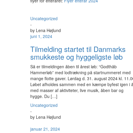
flyer for efteråret:
Flyer efterår 2024
Uncategorized
-
by
Lena Højlund
juni 1, 2024
Tilmelding startet til Danmarks
smukkeste og hyggeligste løb
Så er tilmeldingen åben til årest løb: “Godthåb
Hammerløb” med lodtrækning på startnummeret med
mange flotte gaver. Lørdag d. 31. august 2024 kl. 11.0
Løbet afholdes sammen med en kæmpe byfest igen i å
med masser af aktiviteter, live musik, åben bar og
hygge. Du […]
Uncategorized
-
by
Lena Højlund
januar 21, 2024