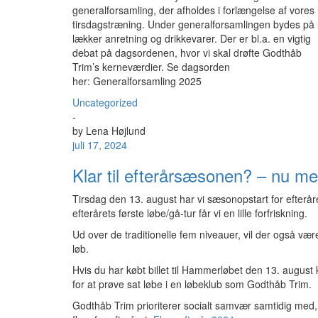
generalforsamling, der afholdes i forlængelse af vores
tirsdagstræning. Under generalforsamlingen bydes på 
lækker anretning og drikkevarer. Der er bl.a. en vigtig
debat på dagsordenen, hvor vi skal drøfte Godthåb
Trim’s kerneværdier. Se dagsorden
her: Generalforsamling 2025
Uncategorized
-
by
Lena Højlund
juli 17, 2024
Klar til efterårsæsonen? – nu m
Tirsdag den 13. august har vi sæsonopstart for efterår
efterårets første løbe/gå-tur får vi en lille forfriskning.
Ud over de traditionelle fem niveauer, vil der også v
løb.
Hvis du har købt billet til Hammerløbet den 13. august
for at prøve sat løbe i en løbeklub som Godthåb Trim.
Godthåb Trim prioriterer socialt samvær samtidig med, a