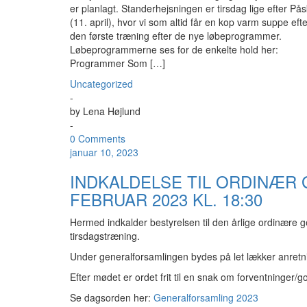
er planlagt. Standerhejsningen er tirsdag lige efter På
(11. april), hvor vi som altid får en kop varm suppe efte
den første træning efter de nye løbeprogrammer.
Løbeprogrammerne ses for de enkelte hold her:
Programmer Som […]
Uncategorized
-
by
Lena Højlund
-
0 Comments
januar 10, 2023
INDKALDELSE TIL ORDINÆR
FEBRUAR 2023 KL. 18:30
Hermed indkalder bestyrelsen til den årlige ordinære g
tirsdagstræning.
Under generalforsamlingen bydes på let lækker anretni
Efter mødet er ordet frit til en snak om forventninger/g
Se dagsorden her:
Generalforsamling 2023