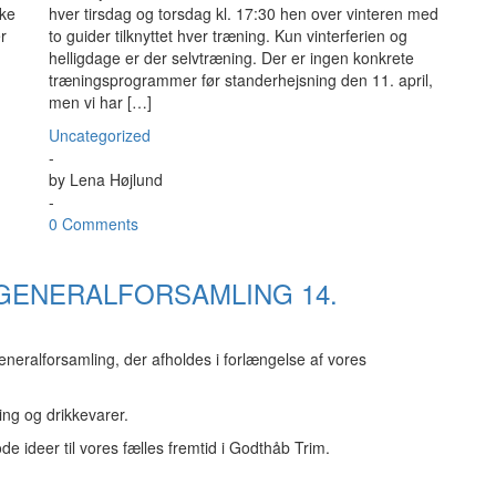
ske
hver tirsdag og torsdag kl. 17:30 hen over vinteren med
r
to guider tilknyttet hver træning. Kun vinterferien og
helligdage er der selvtræning. Der er ingen konkrete
træningsprogrammer før standerhejsning den 11. april,
men vi har […]
Uncategorized
-
by
Lena Højlund
-
0 Comments
 GENERALFORSAMLING 14.
eneralforsamling, der afholdes i forlængelse af vores
ng og drikkevarer.
ode ideer til vores fælles fremtid i Godthåb Trim.